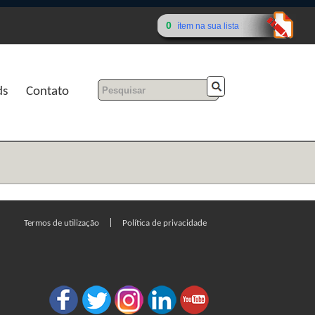
0
ítem na sua lista
ds
Contato
|
Termos de utilização
Política de privacidade