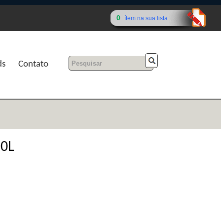
0
ítem na sua lista
ds
Contato
50L