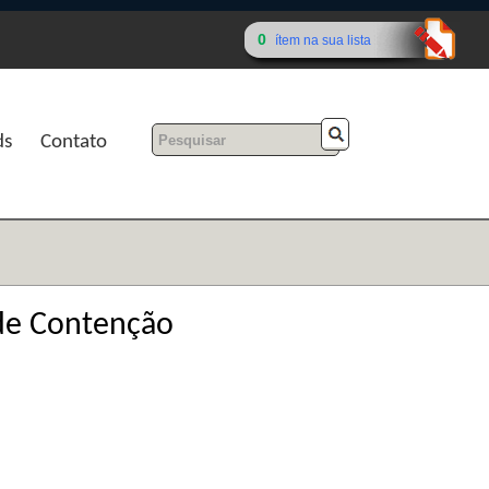
0
ítem na sua lista
ds
Contato
 de Contenção