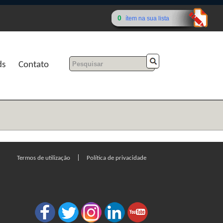
0
ítem na sua lista
ds
Contato
|
Termos de utilização
Política de privacidade