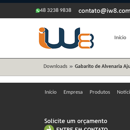
48 3238 9838
Início
Downloads
Gabarito de Alvenaria Aj
Início
Empresa
Produtos
Notíc