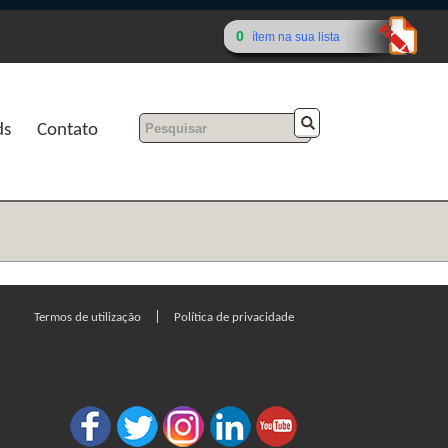
0
ítem na sua lista
ds
Contato
|
Termos de utilização
Política de privacidade