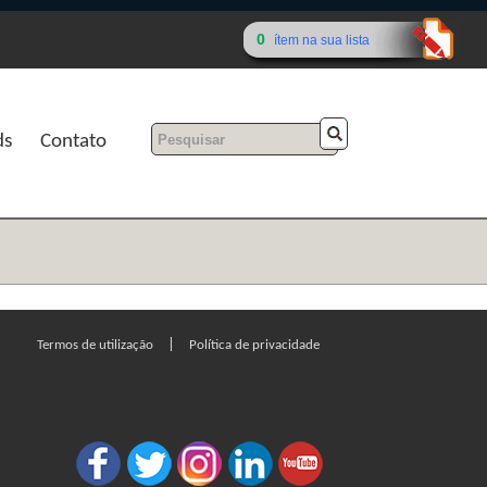
0
ítem na sua lista
ds
Contato
|
Termos de utilização
Política de privacidade