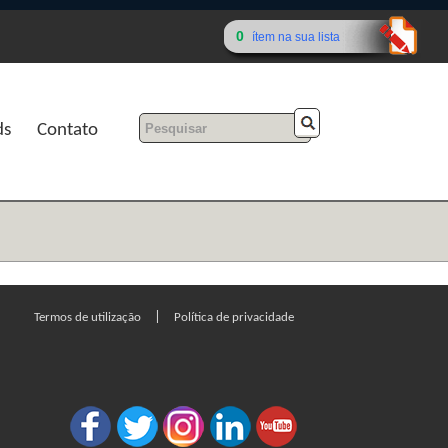
0
ítem na sua lista
ds
Contato
|
Termos de utilização
Política de privacidade