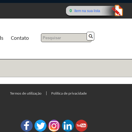
0
ítem na sua lista
ds
Contato
|
Termos de utilização
Política de privacidade