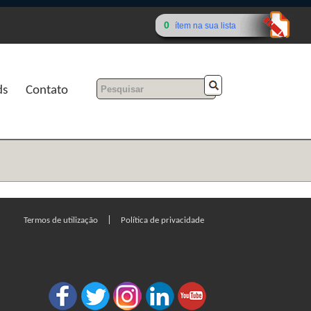
0
ítem na sua lista
ds
Contato
|
Termos de utilização
Política de privacidade