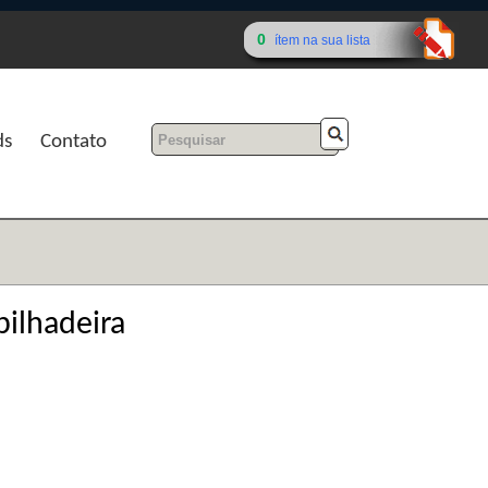
0
ítem na sua lista
ds
Contato
ilhadeira