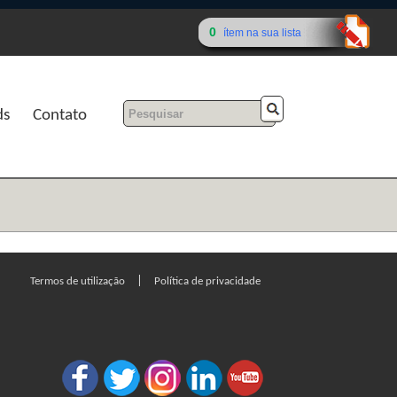
0
ítem na sua lista
ds
Contato
|
Termos de utilização
Política de privacidade