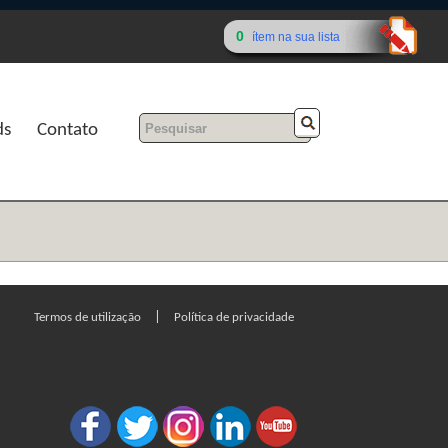
0
ítem na sua lista
ds
Contato
|
Termos de utilização
Política de privacidade