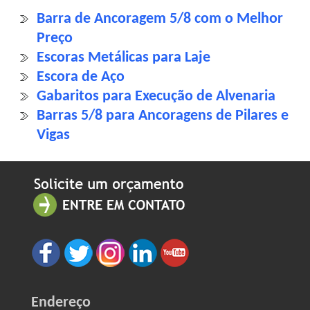
Barra de Ancoragem 5/8 com o Melhor
Preço
Escoras Metálicas para Laje
Escora de Aço
Gabaritos para Execução de Alvenaria
Barras 5/8 para Ancoragens de Pilares e
Vigas
Endereço