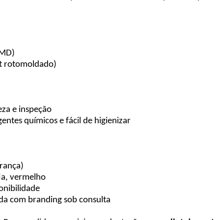
EMD)
t rotomoldado)
peza e inspeção
entes químicos e fácil de higienizar
urança)
nja, vermelho
onibilidade
ada com branding sob consulta