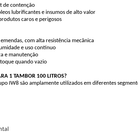
et de contenção
eos lubrificantes e insumos de alto valor
produtos caros e perigosos
u emendas, com alta resistência mecânica
 umidade e uso contínuo
eza e manutenção
stoque quando vazio
ARA 1 TAMBOR 100 LITROS?
upo IW8 são amplamente utilizados em diferentes segmentos
ntal