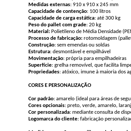
Medidas externas
: 910 x 910 x 245 mm
Capacidade de contenção
: 100 litros
Capacidade de carga estática
: até 300 kg
Peso do pallet com grade
: 20 kg
Material:
Polietileno de Média Densidade (P
Processo de fabricação:
rotomoldagem (palle
Construção
: sem emendas ou soldas
Estrutura
: desmontável e empilhável
Movimentação
: própria para empilhadeiras
Superfície
: grelha removível, que facilita lim
Propriedades
: atóxico, imune à maioria dos ag
CORES E PERSONALIZAÇÃO
Cor padrão
: amarelo (ideal para áreas de seg
Cores opcionais
: preto, verde, amarelo, lara
Cor personalizada
: mediante consulta de disp
Logomarca do cliente
: fabricação personaliz