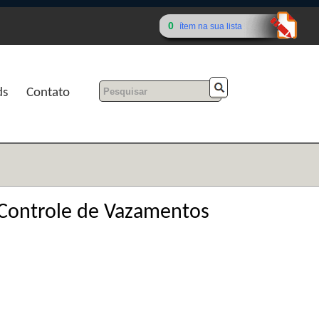
0
ítem na sua lista
ds
Contato
 Controle de Vazamentos