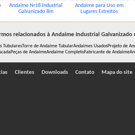
o
Andaime Nr18 Industrial
Andaime para Uso em
Galvanizado 8m
Lugares Estreitos
rmos relacionados à Andaime Industrial Galvanizado
 Tubulares
Torre de Andaime Tubular
Andaimes Usados
Projeto de An
scada
Peças de Andaime
Andaime Completo
Fabricante de Andaime
An
cias
Clientes
Downloads
Contato
Mapa do site