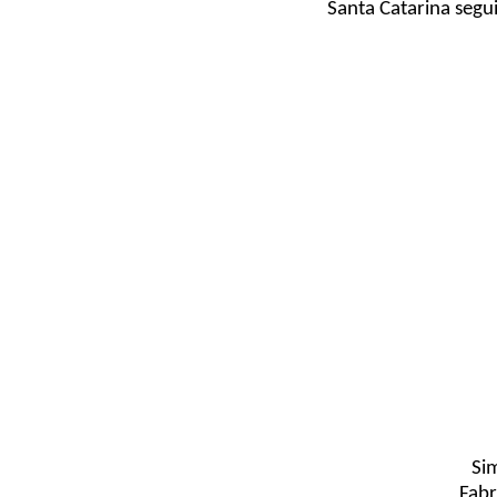
Santa Catarina segu
Si
Fabr