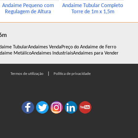
Andaime Pequeno com
Andaime Tubular Completo
Regulagem de Altura
Torre de 1m x 1,5m
 6m
daime Tubular
Andaimes Venda
Preço do Andaime de Ferro
daime Metálico
Andaimes Industriais
Andaimes para Vender
|
Termos de utilização
Política de privacidade