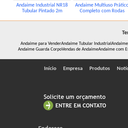
Andaime Industrial NR18
Andaime Multiuso Prátic
Tubular Pintado 2m
Completo com Rodas
Te
Andaime para Vender
Andaime Tubular Industrial
Andaimes
Andaime Guarda Corpo
Vendas de Andaime
Andaime com E
Início
Empresa
Produtos
Notí