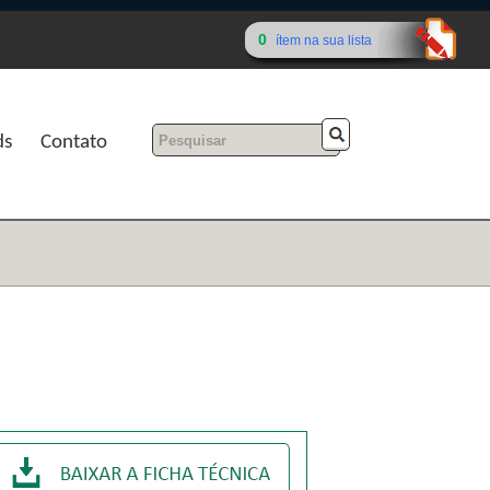
0
ítem na sua lista
ds
Contato