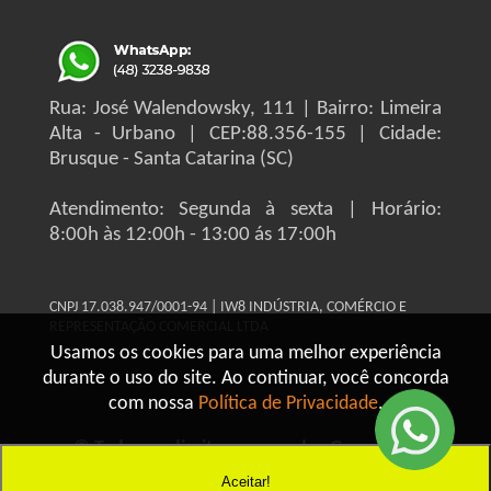
Rua: José Walendowsky, 111 | Bairro: Limeira
Alta - Urbano | CEP:88.356-155 | Cidade:
Brusque - Santa Catarina (SC)
Atendimento: Segunda à sexta | Horário:
8:00h às 12:00h - 13:00 ás 17:00h
CNPJ 17.038.947/0001-94 | IW8 INDÚSTRIA, COMÉRCIO E
REPRESENTAÇÃO COMERCIAL LTDA
Usamos os cookies para uma melhor experiência
durante o uso do site. Ao continuar, você concorda
com nossa
Política de Privacidade
.
© Todos os direitos reservados Grupo IW8
Construmaq - 2026
Aceitar!