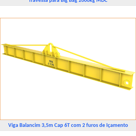
Travessa para Big Bag 2000kg MDC
Viga Balancim 3,5m Cap 6T com 2 furos de Içamento