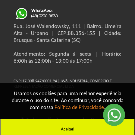
Rua: José Walendowsky, 111 | Bairro: Limeira
Alta - Urbano | CEP:88.356-155 | Cidade:
Brusque - Santa Catarina (SC)
Atendimento: Segunda à sexta | Horário:
8:00h às 12:00h - 13:00 ás 17:00h
CNPJ 17.038.947/0001-94 | IW8 INDÚSTRIA, COMÉRCIO E
REPRESENTAÇÃO COMERCIAL LTDA
Usamos os cookies para uma melhor experiência
durante o uso do site. Ao continuar, você concorda
com nossa
Política de Privacidade
.
© Todos os direitos reservados Grupo IW8
Construmaq - 2026
Aceitar!