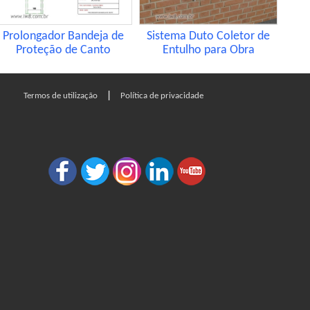
Prolongador Bandeja de
Sistema Duto Coletor de
Proteção de Canto
Entulho para Obra
|
Termos de utilização
Política de privacidade