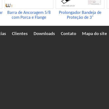
ar
Barra de Ancoragem 5/8
Prolongador Bandeja de
com Porca e Flange
Proteção de 3"
cias
Clientes
Downloads
Contato
Mapa do site