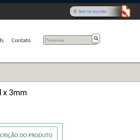
0
ítem na sua lista
ds
Contato
ol x 3mm