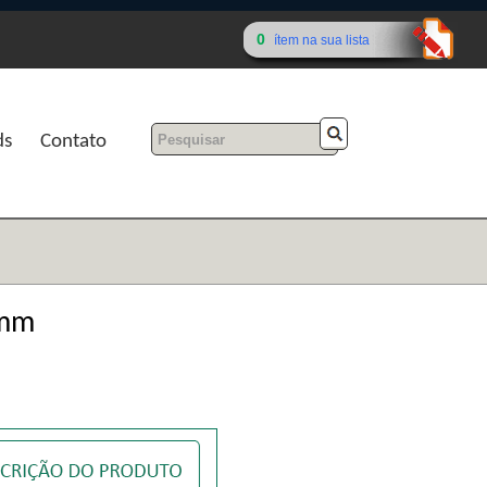
0
ítem na sua lista
ds
Contato
3mm