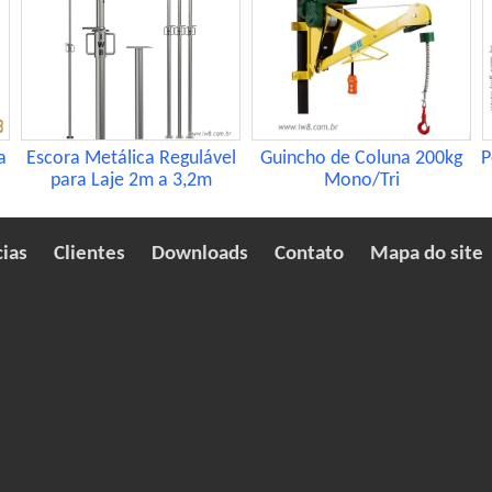
a
Escora Metálica Regulável
Guincho de Coluna 200kg
P
para Laje 2m a 3,2m
Mono/Tri
cias
Clientes
Downloads
Contato
Mapa do site