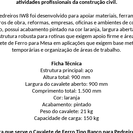
atividades profissionais da construção civil.
dreiros IW8 foi desenvolvido para apoiar materiais, ferra
ros de obra, reformas, empresas, oficinas e ambientes de c
ço, possui acabamento pintado na cor laranja, largura ab
utura robusta para rotinas que exigem apoio firme e área
te de Ferro para Mesa em aplicações que exigem base metá
temporárias e organização de áreas de trabalho.
Ficha Técnica
Estrutura principal: aço
Altura total: 900 mm
Largura do cavalete aberto: 900 mm
Comprimento total: 1.500 mm
Cor: laranja
Acabamento: pintado
Peso do cavalete: 21 kg
Capacidade de carga: 150 kg
ra que serve o Cavalete de Ferro Tipo Banco para Pedreir