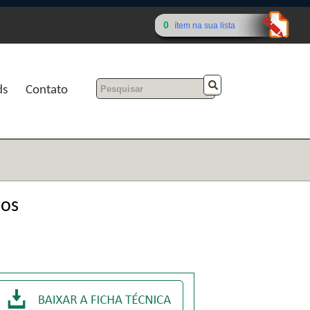
0
ítem na sua lista
ds
Contato
ros