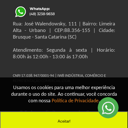
Rua: José Walendowsky, 111 | Bairro: Limeira
Alta - Urbano | CEP:88.356-155 | Cidade:
Brusque - Santa Catarina (SC)
Atendimento: Segunda à sexta | Horário:
8:00h às 12:00h - 13:00 ás 17:00h
CNPJ 17.038.947/0001-94 | IW8 INDÚSTRIA, COMÉRCIO E
REPRESENTAÇÃO COMERCIAL LTDA
Usamos os cookies para uma melhor experiência
durante o uso do site. Ao continuar, você concorda
com nossa
Política de Privacidade
.
© Todos os direitos reservados Grupo IW8
Construmaq - 2026
Aceitar!