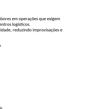
mbores em operações que exigem
ntros logísticos.
idade, reduzindo improvisações e
?
is