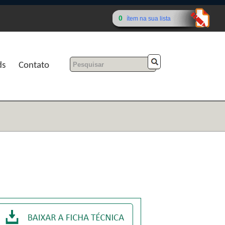
0
ítem na sua lista
ds
Contato