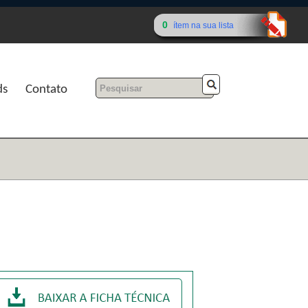
0
ítem na sua lista
ds
Contato