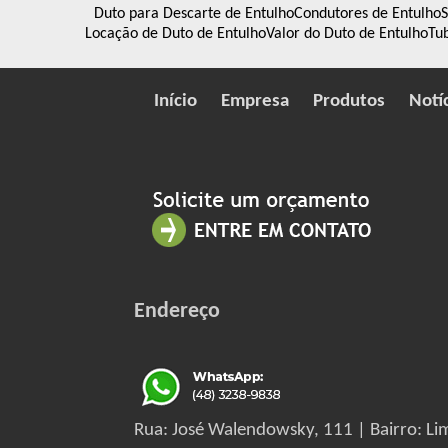
Duto para Descarte de Entulho
Condutores de Entulho
S
Locação de Duto de Entulho
Valor do Duto de Entulho
Tu
Início
Empresa
Produtos
Notí
Endereço
Rua: José Walendowsky, 111 | Bairro: Lim