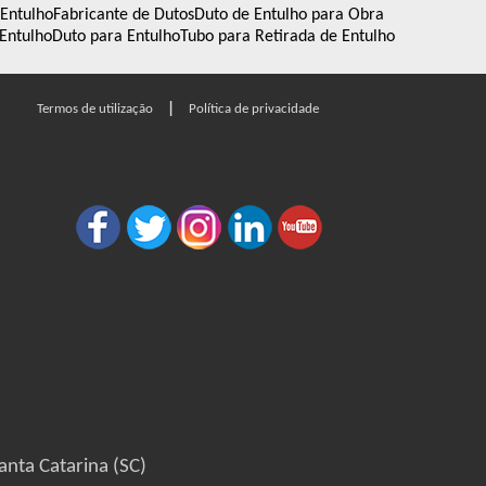
 Entulho
Fabricante de Dutos
Duto de Entulho para Obra
Entulho
Duto para Entulho
Tubo para Retirada de Entulho
|
Termos de utilização
Política de privacidade
anta Catarina (SC)