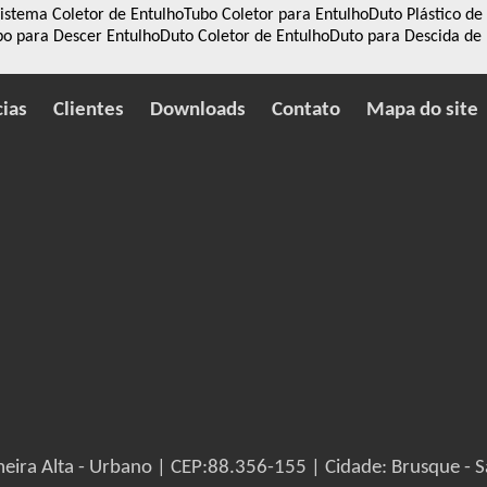
istema Coletor de Entulho
Tubo Coletor para Entulho
Duto Plástico de
bo para Descer Entulho
Duto Coletor de Entulho
Duto para Descida de 
cias
Clientes
Downloads
Contato
Mapa do site
eira Alta - Urbano | CEP:88.356-155 | Cidade: Brusque - S