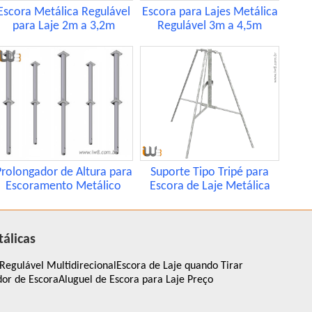
Escora Metálica Regulável
Escora para Lajes Metálica
para Laje 2m a 3,2m
Regulável 3m a 4,5m
Prolongador de Altura para
Suporte Tipo Tripé para
Escoramento Metálico
Escora de Laje Metálica
álicas
Regulável Multidirecional
Escora de Laje quando Tirar
or de Escora
Aluguel de Escora para Laje Preço