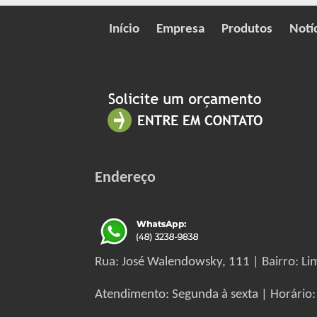
Início
Empresa
Produtos
Notí
Endereço
Rua: José Walendowsky, 111 | Bairro: Lim
Atendimento: Segunda à sexta | Horário: