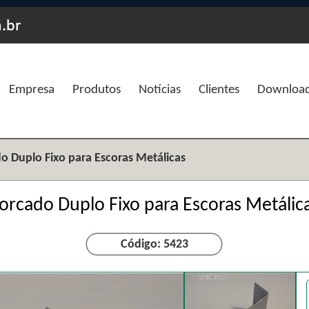
Empresa
Produtos
Notícias
Clientes
Downloa
o Duplo Fixo para Escoras Metálicas
orcado Duplo Fixo para Escoras Metálic
Código: 5423