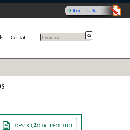
0
ítem na sua lista
ds
Contato
as