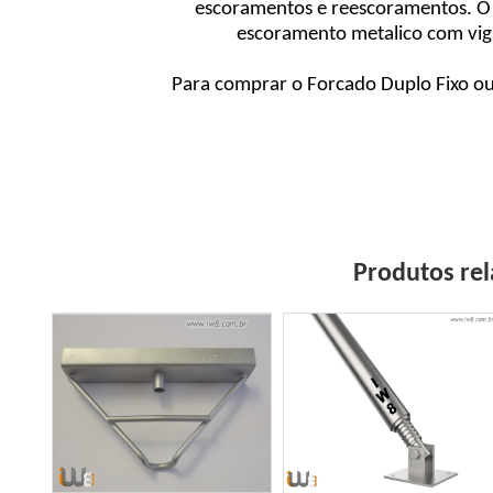
escoramentos e reescoramentos. O 
escoramento metalico com vigas
Para comprar o Forcado Duplo Fixo ou
Produtos rel