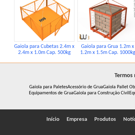
Gaiola para Cubetas 2.4m x
Gaiola para Grua 1.2m x
2.4m x 1.0m Cap. 500kg
1.2m x 1.5m Cap. 1000k
Termos 
Gaiola para Paletes
Acessório de Grua
Gaiola Pallet O
Equipamentos de Grua
Gaiola para Construção Civil
Eq
Início
Empresa
Produtos
Notí