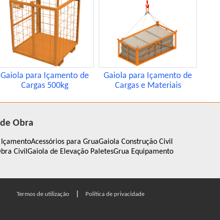
Gaiola para Içamento de
Gaiola para Içamento de
Cargas 500kg
Cargas e Materiais
 de Obra
 Içamento
Acessórios para Grua
Gaiola Construção Civil
bra Civil
Gaiola de Elevação Paletes
Grua Equipamento
|
Termos de utilização
Política de privacidade