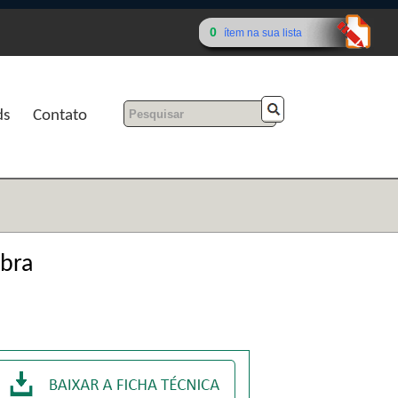
0
ítem na sua lista
ds
Contato
Obra