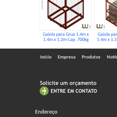
Gaiola para Grua 1.4m x
Gaiola pa
1.4m x 1.2m Cap. 700kg
1.4m x 1.
Início
Empresa
Produtos
Notí
Endereço