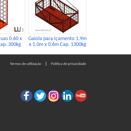
ruas 0.60 x
Gaiola para Içamento 1.9m
Cap. 300kg
x 1.0m x 0.6m Cap. 1300kg
|
Termos de utilização
Política de privacidade