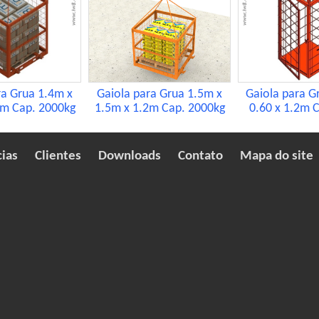
ra Grua 1.4m x
Gaiola para Grua 1.5m x
Gaiola para G
5m Cap. 2000kg
1.5m x 1.2m Cap. 2000kg
0.60 x 1.2m 
cias
Clientes
Downloads
Contato
Mapa do site