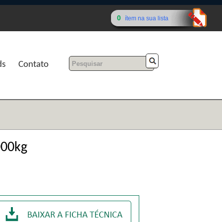
0
ítem na sua lista
ds
Contato
000kg