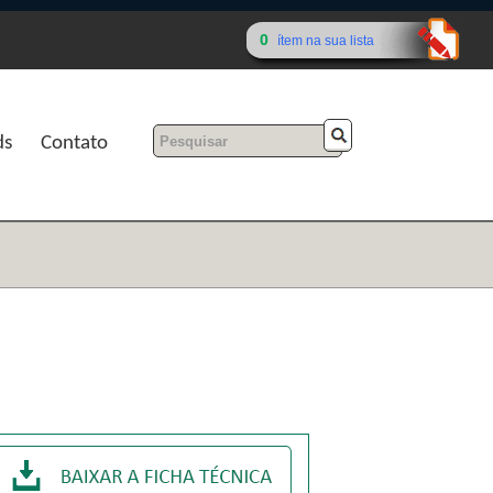
0
ítem na sua lista
ds
Contato