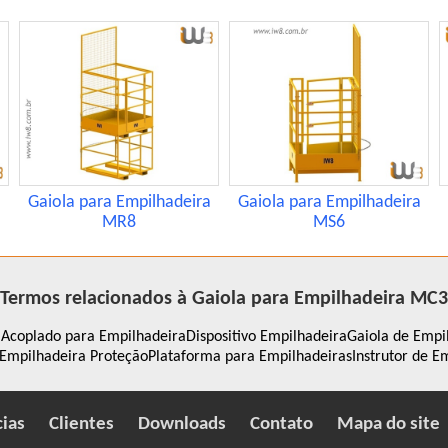
a
Gaiola para Empilhadeira
Gaiola para Empilhadeira
MR8
MS6
Termos relacionados à Gaiola para Empilhadeira MC3
 Acoplado para Empilhadeira
Dispositivo Empilhadeira
Gaiola de Empi
 Empilhadeira Proteção
Plataforma para Empilhadeiras
Instrutor de E
cias
Clientes
Downloads
Contato
Mapa do site