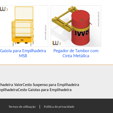
Gaiola para Empilhadeira
Pegador de Tambor com
MS8
Cinta Metálica
lhadeira Valor
Cesto Suspenso para Empilhadeira
mpilhadeira
Cesto Gaiolas para Empilhadeira
|
Termos de utilização
Política de privacidade