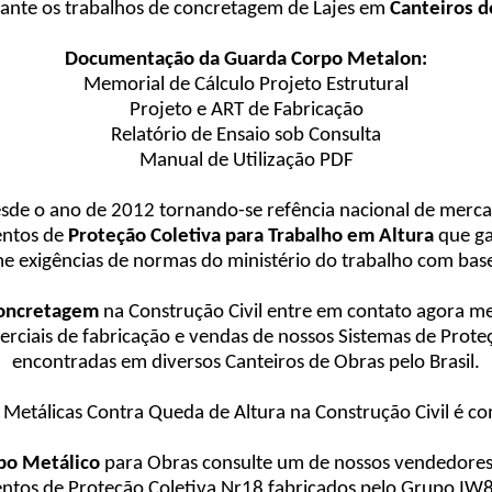
rante os trabalhos de concretagem de Lajes em
Canteiros d
Documentação da Guarda Corpo Metalon:
Memorial de Cálculo Projeto Estrutural
Projeto e ART de Fabricação
Relatório de Ensaio sob Consulta
Manual de Utilização PDF
sde o ano de 2012 tornando-se refência nacional de merca
entos de
Proteção Coletiva para Trabalho em Altura
que ga
e exigências de normas do ministério do trabalho com ba
Concretagem
na Construção Civil entre em contato agora m
merciais de fabricação e vendas de nossos Sistemas de Pr
encontradas em diversos Canteiros de Obras pelo Brasil.
s Metálicas Contra Queda de Altura na Construção Civil é
po Metálico
para Obras consulte um de nossos vendedores
tos de Proteção Coletiva Nr18 fabricados pelo Grupo IW8