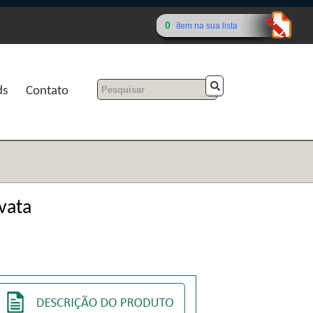
0
ítem na sua lista
ds
Contato
vata