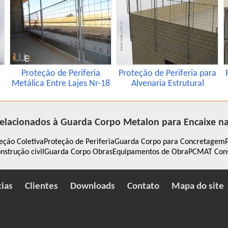
Proteção de Periferia
Proteção de Periferia para
Metálica Entre Lajes Nr-18
Alvenaria Estrutural
elacionados à Guarda Corpo Metalon para Encaixe n
eção Coletiva
Proteção de Periferia
Guarda Corpo para Concretagem
nstrução civil
Guarda Corpo Obras
Equipamentos de Obra
PCMAT Const
cias
Clientes
Downloads
Contato
Mapa do site