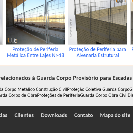
Proteção de Periferia
Proteção de Periferia para
Metálica Entre Lajes Nr-18
Alvenaria Estrutural
relacionados à Guarda Corpo Provisório para Escadas
a Corpo Metálico Construção Civil
Proteção Coletiva Guarda Corpo
G
rda Corpo de Obra
Proteções de Periferia
Guarda Corpo Obra Civil
Di
cias
Clientes
Downloads
Contato
Mapa do site