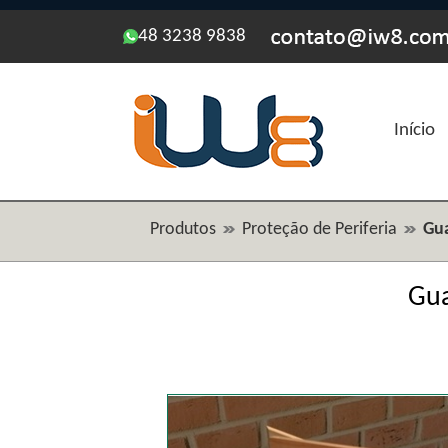
48 3238 9838
Início
Produtos
Proteção de Periferia
Gua
Gua