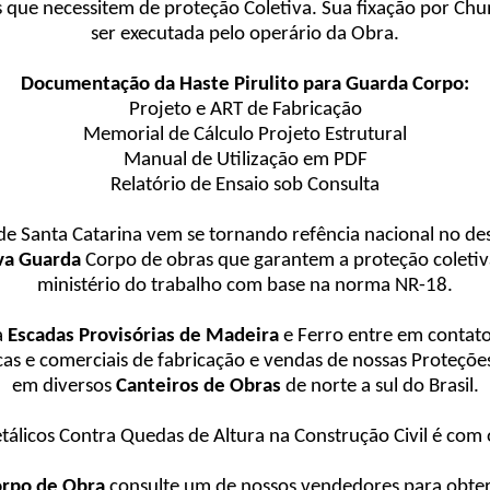
s que necessitem de proteção Coletiva. Sua fixação por Chu
ser executada pelo operário da Obra.
Documentação da Haste Pirulito para Guarda Corpo:
Projeto e ART de Fabricação
Memorial de Cálculo Projeto Estrutural
Manual de Utilização em PDF
Relatório de Ensaio sob Consulta
 Santa Catarina vem se tornando refência nacional no des
va Guarda
Corpo de obras que garantem a proteção coleti
ministério do trabalho com base na norma NR-18.
a
Escadas Provisórias de Madeira
e Ferro entre em conta
icas e comerciais de fabricação e vendas de nossas Proteç
em diversos
Canteiros de Obras
de norte a sul do Brasil.
etálicos Contra Quedas de Altura na Construção Civil é co
rpo de Obra
consulte um de nossos vendedores para obter