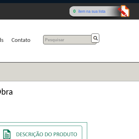
0
ítem na sua lista
ds
Contato
Obra