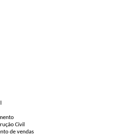
l
a
amento
rução Civil
ento de vendas