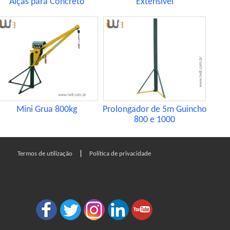
Alças para Concreto
Extensível
Mini Grua 800kg
Prolongador de 5m Guincho
800 e 1000
|
Termos de utilização
Política de privacidade