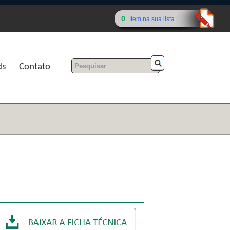
0
ítem na sua lista
ds
Contato