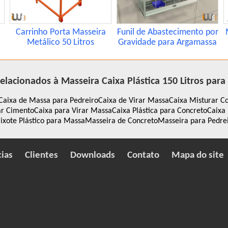
Carrinho Porta Masseira
Funil de Abastecimento por
Metálico 50 Litros
Gravidade para Argamassa
elacionados à Masseira Caixa Plástica 150 Litros para
Caixa de Massa para Pedreiro
Caixa de Virar Massa
Caixa Misturar C
ar Cimento
Caixa para Virar Massa
Caixa Plástica para Concreto
Caixa 
ixote Plástico para Massa
Masseira de Concreto
Masseira para Pedre
cias
Clientes
Downloads
Contato
Mapa do site