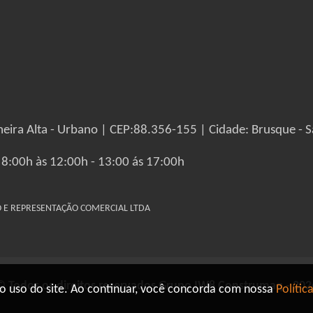
eira Alta - Urbano | CEP:88.356-155 | Cidade: Brusque - S
 8:00h às 12:00h - 13:00 ás 17:00h
IO E REPRESENTAÇÃO COMERCIAL LTDA
© Todos os direitos reservados Grupo IW8 Construmaq - 202
o uso do site. Ao continuar, você concorda com nossa
Polític