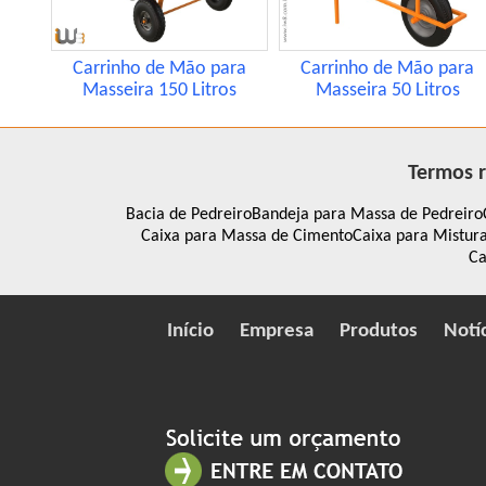
Carrinho de Mão para
Carrinho de Mão para
Masseira 150 Litros
Masseira 50 Litros
Termos r
Bacia de Pedreiro
Bandeja para Massa de Pedreiro
Caixa para Massa de Cimento
Caixa para Mistur
Ca
Início
Empresa
Produtos
Notí