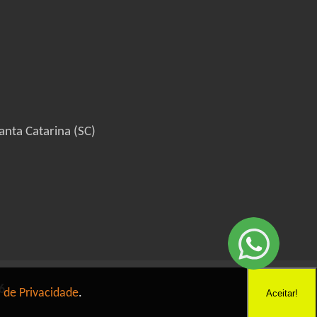
anta Catarina (SC)
6
a de Privacidade
.
Aceitar!