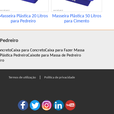
Masseira Plástica 20 Litros
Masseira Plástica 50 Litros
para Pedreiro
para Cimento
 Pedreiro
oncreto
Caixa para Concreto
Caixa para Fazer Massa
Plástica Pedreiro
Caixote para Massa de Pedreiro
iro
|
Termos de utilização
Política de privacidade