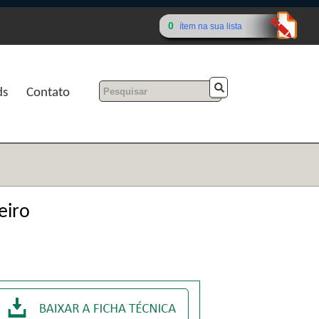
0
ítem na sua lista
ds
Contato
eiro