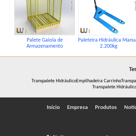
Palete Gaiola de
Paleteira Hidráulica Manu
Armazenamento
2.200kg
Te
Transpalete Hidráulico
Empilhadeira Carrinho
Transp
Transpalete Hidráuli
Início
Empresa
Produtos
Notí