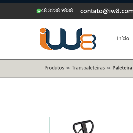
48 3238 9838
Início
Produtos
Transpaleteiras
Paleteir