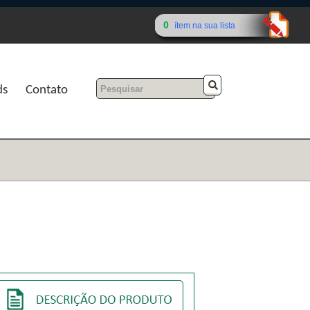
0
ítem na sua lista
ds
Contato