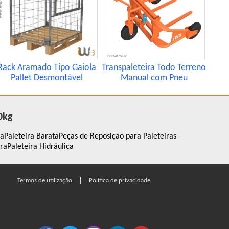
Rack Aramado Tipo Gaiola
Transpaleteira Todo Terreno
Pallet Desmontável
Manual com Pneu
0kg
da
Paleteira Barata
Peças de Reposição para Paleteiras
ira
Paleteira Hidráulica
|
Termos de utilização
Política de privacidade