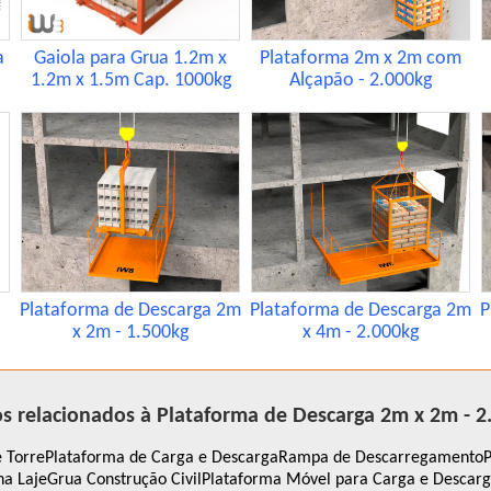
a
Gaiola para Grua 1.2m x
Plataforma 2m x 2m com
1.2m x 1.5m Cap. 1000kg
Alçapão - 2.000kg
Plataforma de Descarga 2m
Plataforma de Descarga 2m
P
x 2m - 1.500kg
x 4m - 2.000kg
s relacionados à Plataforma de Descarga 2m x 2m - 2
 Torre
Plataforma de Carga e Descarga
Rampa de Descarregamento
P
na Laje
Grua Construção Civil
Plataforma Móvel para Carga e Descar