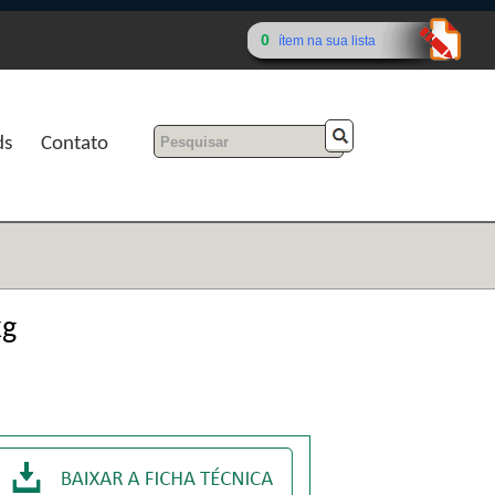
0
ítem na sua lista
ds
Contato
kg