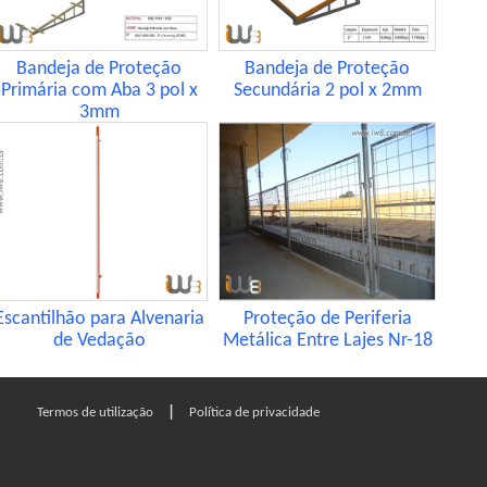
Bandeja de Proteção
Bandeja de Proteção
Primária com Aba 3 pol x
Secundária 2 pol x 2mm
3mm
Escantilhão para Alvenaria
Proteção de Periferia
de Vedação
Metálica Entre Lajes Nr-18
|
Termos de utilização
Política de privacidade