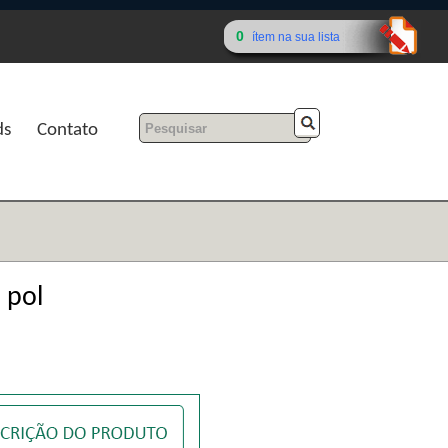
0
ítem na sua lista
ds
Contato
 pol