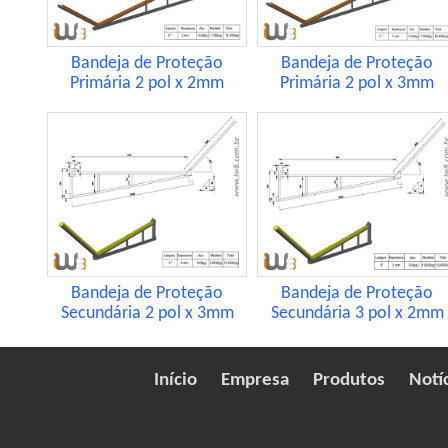
Bandeja de Proteção
Bandeja de Proteção
Primária 2 pol x 2mm
Primária 2 pol x 3mm
Bandeja de Proteção
Bandeja de Proteção
Secundária 2 pol x 3mm
Secundária 3 pol x 2mm
Início
Empresa
Produtos
Notí