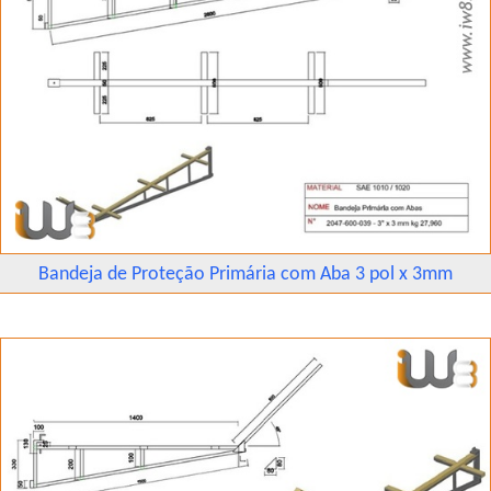
Bandeja de Proteção Primária com Aba 3 pol x 3mm