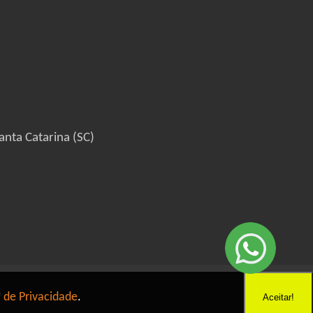
anta Catarina (SC)
6
a de Privacidade
.
Aceitar!