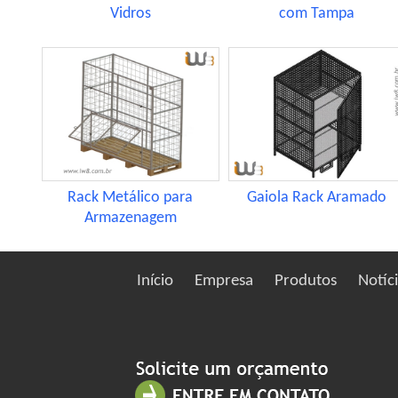
Vidros
com Tampa
Rack Metálico para
Gaiola Rack Aramado
Armazenagem
Início
Empresa
Produtos
Notíc