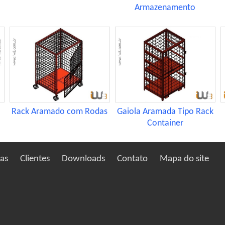
Armazenamento
Rack Aramado com Rodas
Gaiola Aramada Tipo Rack
Container
ias
Clientes
Downloads
Contato
Mapa do site