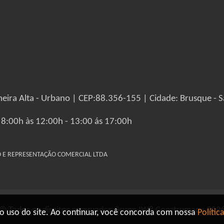
eira Alta - Urbano | CEP:88.356-155 | Cidade: Brusque - S
 8:00h às 12:00h - 13:00 ás 17:00h
IO E REPRESENTAÇÃO COMERCIAL LTDA
© Todos os direitos reservados Grupo IW8 Construmaq - 202
o uso do site. Ao continuar, você concorda com nossa
Polític