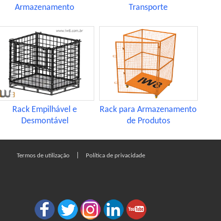
Armazenamento
Transporte
Rack para Armazenamento
Rack Empilhável e
de Produtos
Desmontável
|
Termos de utilização
Política de privacidade