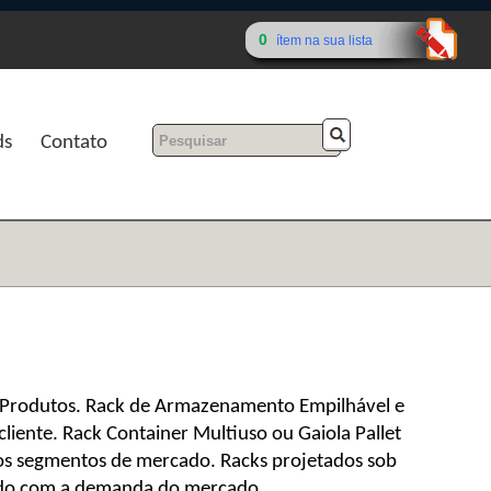
0
ítem na sua lista
ds
Contato
 Produtos. Rack de Armazenamento Empilhável e
liente. Rack Container Multiuso ou Gaiola Pallet
 os segmentos de mercado. Racks projetados sob
rdo com a demanda do mercado.