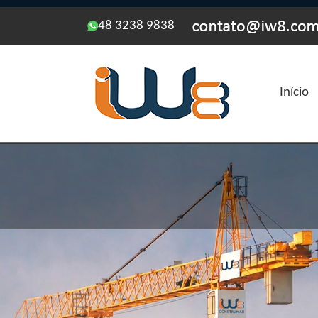
48 3238 9838
Início