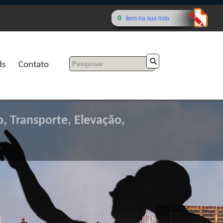
0
ítem na sua lista
ds
Contato
, Transporte, Elevação,