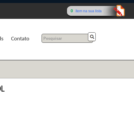
0
ítem na sua lista
ds
Contato
0L