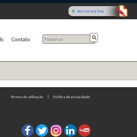
0
ítem na sua lista
ds
Contato
|
Termos de utilização
Política de privacidade