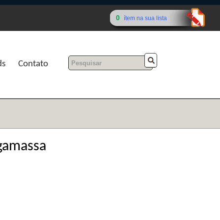
0
ítem na sua lista
ds
Contato
rgamassa