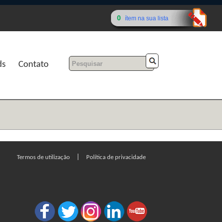
0
ítem na sua lista
ds
Contato
|
Termos de utilização
Política de privacidade