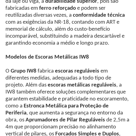
da laje ou viga, a
durabilidade superior
, pois são
fabricadas em
ferro reforçado
e podem ser
reutilizadas diversas vezes, a
conformidade técnica
com as exigências da NR-18, contando com ART e
memorial de cálculo, além do custo-benefício
incomparável, substituindo a madeira descartável e
garantindo economia a médio e longo prazo.
Modelos de Escoras Metálicas IW8
O
Grupo IW8
fabrica
escoras reguláveis
em
diferentes medidas, adequadas a todo tipo de
projeto. Além das
escoras metálicas reguláveis
, a
IW8 também oferece soluções complementares que
garantem estabilidade e praticidade no escoramento,
como a
Estronca Metálica para Proteção de
Periferia
, que aumenta a segurança no entorno da
obra, os
Aprumadores de Pilar Reguláveis
de 2,5m a
4m que proporcionam precisão no alinhamento
vertical de pilares, os
Forcados Simples e Duplos
,