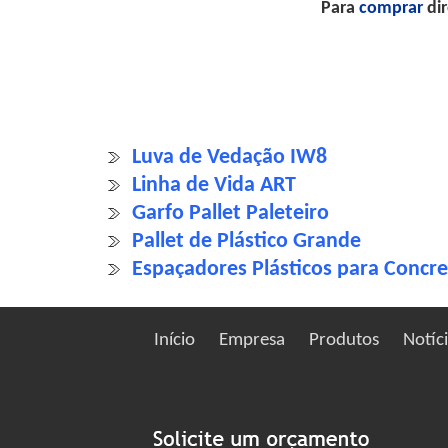
Para
comprar
dir
Luva de Vedação IW8
Linha de Vida ART
Garfo Pallet Paleteiro
Pallet de Plástico Grande
Espaçadores Plásticos para Concre
Início
Empresa
Produtos
Notíc