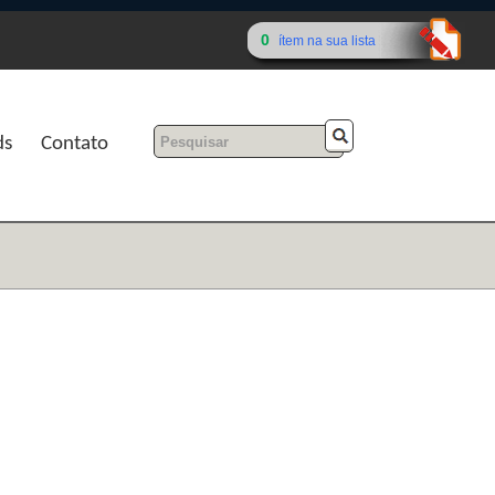
0
ítem na sua lista
ds
Contato