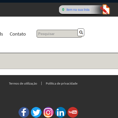
0
ítem na sua lista
ds
Contato
|
Termos de utilização
Política de privacidade