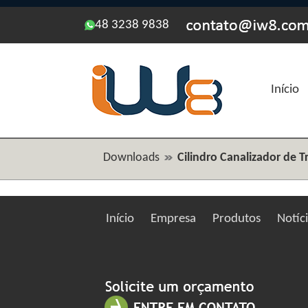
48 3238 9838
Início
Downloads
Cilindro Canalizador de T
Início
Empresa
Produtos
Notíc