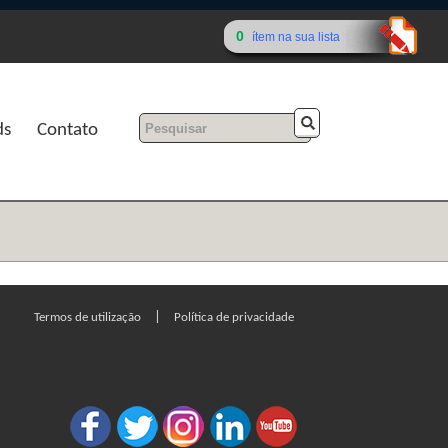
0
ítem na sua lista
ds
Contato
|
Termos de utilização
Política de privacidade