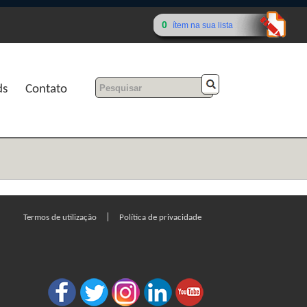
0
ítem na sua lista
ds
Contato
|
Termos de utilização
Política de privacidade