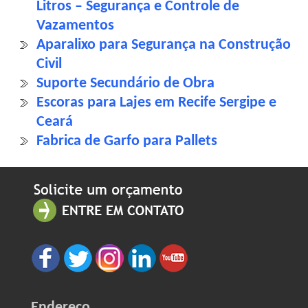
Litros – Segurança e Controle de
Vazamentos
Aparalixo para Segurança na Construção
Civil
Suporte Secundário de Obra
Escoras para Lajes em Recife Sergipe e
Ceará
Fabrica de Garfo para Pallets
Endereço