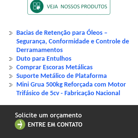
Bacias de Retenção para Óleos –
Segurança, Conformidade e Controle de
Derramamentos
Duto para Entulhos
Comprar Escoras Metálicas
Suporte Metálico de Plataforma
Mini Grua 500kg Reforçada com Motor
Trifásico de 5cv - Fabricação Nacional