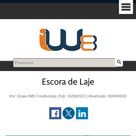
Escora de Laje
Por: Grupo IW8 Construmaq | Pub: 16/08/2023 | Atualizado: 00/00/0000