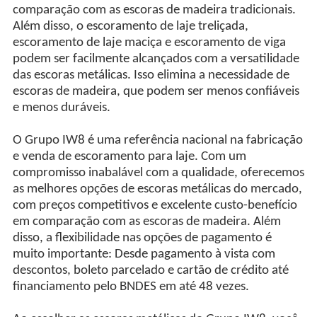
comparação com as escoras de madeira tradicionais.
Além disso, o escoramento de laje treliçada,
escoramento de laje maciça e escoramento de viga
podem ser facilmente alcançados com a versatilidade
das escoras metálicas. Isso elimina a necessidade de
escoras de madeira, que podem ser menos confiáveis
e menos duráveis.
O Grupo IW8 é uma referência nacional na fabricação
e venda de escoramento para laje. Com um
compromisso inabalável com a qualidade, oferecemos
as melhores opções de escoras metálicas do mercado,
com preços competitivos e excelente custo-benefício
em comparação com as escoras de madeira. Além
disso, a flexibilidade nas opções de pagamento é
muito importante: Desde pagamento à vista com
descontos, boleto parcelado e cartão de crédito até
financiamento pelo BNDES em até 48 vezes.