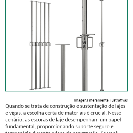
Quando se trata de construção e sustentação de lajes
e vigas, a escolha certa de materiais é crucial. Nesse
cenário, as escoras de laje desempenham um papel
fundamental, proporcionando suporte seguro e